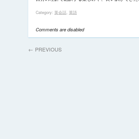
Category:
英会話
,
英語
Comments are disabled
←
PREVIOUS