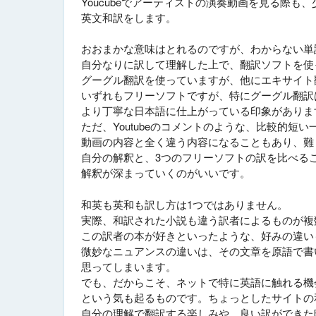
Youcubeでアーティストの演奏動画を見る際も
英文和訳をします。
おおまかな意味はとれるのですが、わからない単
自分なりに訳して理解した上で、翻訳ソフトを使
グーグル翻訳を使っていますが、他にエキサイト翻
いずれもフリーソフトですが、特にグーグル翻訳
より丁寧な日本語に仕上がっている印象がありま
ただ、Youtubeのコメントのような、比較的短
動画の内容と全く違う内容になることもあり、難
自分の解釈と、3つのフリーソフトの訳を比べる
解釈が深まっていくのがいいです。
和英も英和も訳し方は1つではありません。
実際、和訳された小説も違う訳者によるものが複
この訳者の本が好きといったような、好みの違い
微妙なニュアンスの違いは、その文章を原語で書
思ってしまいます。
でも、だからこそ、ネットで特に英語に触れる機
という気も起るものです。ちょっとしたサイトの
自分の理解で翻訳する楽しみや、良い訳ができた