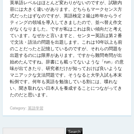
英単語レベルはほとんど変わりがないのですが、試験内
容には大きく違いがあります。どちらもマークセンス方
式だったはずなのですが、英語検定２級は昨年からライ
ティングの領域を導入してきましたので、並べ替え作文
がなくなりました。ですが私はこれは良い傾向だと考え
ています。なぜかと言いますと、センター英語は第２番
で文法・語法の問題を出題します。これは10年以上も前
のことだったと記憶しているのですが、それらの問題を
出題するのには限界があります。ですから難問奇問が出
始めたんですね。辞書にも載ってないような「run」の意
味が出てきたり、研究者だけが知っておけば良いような
マニアックな文法問題です。そうなると大学入試も本末
転倒です。何年も英語を勉強している割には、喋れな
い、聞き取れない日本人を養成することにつながってき
たのだと思います。
Category:
英語学習