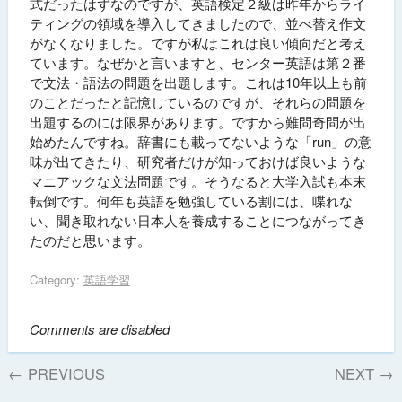
式だったはずなのですが、英語検定２級は昨年からライ
ティングの領域を導入してきましたので、並べ替え作文
がなくなりました。ですが私はこれは良い傾向だと考え
ています。なぜかと言いますと、センター英語は第２番
で文法・語法の問題を出題します。これは10年以上も前
のことだったと記憶しているのですが、それらの問題を
出題するのには限界があります。ですから難問奇問が出
始めたんですね。辞書にも載ってないような「run」の意
味が出てきたり、研究者だけが知っておけば良いような
マニアックな文法問題です。そうなると大学入試も本末
転倒です。何年も英語を勉強している割には、喋れな
い、聞き取れない日本人を養成することにつながってき
たのだと思います。
Category:
英語学習
Comments are disabled
←
PREVIOUS
NEXT
→