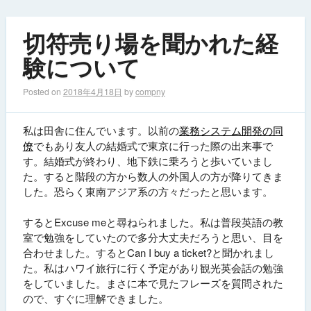
切符売り場を聞かれた経
験について
Posted on
2018年4月18日
by
compny
私は田舎に住んでいます。以前の
業務システム開発の同
僚
でもあり友人の結婚式で東京に行った際の出来事で
す。結婚式が終わり、地下鉄に乗ろうと歩いていまし
た。すると階段の方から数人の外国人の方が降りてきま
した。恐らく東南アジア系の方々だったと思います。
するとExcuse meと尋ねられました。私は普段英語の教
室で勉強をしていたので多分大丈夫だろうと思い、目を
合わせました。するとCan I buy a ticket?と聞かれまし
た。私はハワイ旅行に行く予定があり観光英会話の勉強
をしていました。まさに本で見たフレーズを質問された
ので、すぐに理解できました。