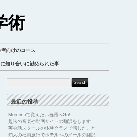
学術
心者向けのコース
為に知り合いに勧められた事
最近の投稿
Memriseで覚えたい言語へGo!
趣味の音楽や動画サイトの翻訳をします
英会話スクールの体験クラスで感じたこと
知人の社員旅行でホテルへのメールの翻訳