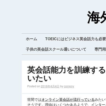
海
ホーム
TOEICにはビジネス英会話力も必要
子供の英会話スクール通いについて
専門用
英会話能力を訓練す
いたい
Posted on
2016年4月4日
by
compny
世間では
オンライン英会話が流行っている
みたい
そうです。理由はいくつかあるようで、インター